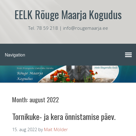
EELK Rõuge Maarja Kogudus
Tel. 78 59 218 | info@rougemaarja.ee
Month:
august 2022
Tornikuke- ja kera õnnistamise päev.
15. aug 2022
by
Mait Mölder